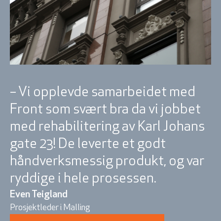
– Vi opplevde samarbeidet med
Front som svært bra da vi jobbet
med rehabilitering av Karl Johans
gate 23! De leverte et godt
håndverksmessig produkt, og var
ryddige i hele prosessen.
Even Teigland
Prosjektleder i Malling