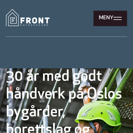
MENY
30 år med godt
håndverk på Oslos
bygårder,
borettslag og