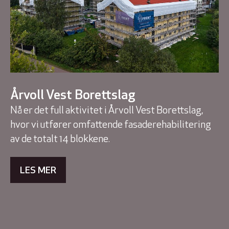
Årvoll Vest Borettslag
Nå er det full aktivitet i Årvoll Vest Borettslag,
hvor vi utfører omfattende fasaderehabilitering
av de totalt 14 blokkene.
LES MER