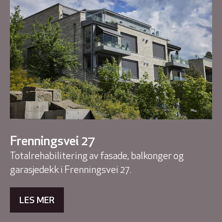
Frenningsvei 27
Totalrehabilitering av fasade, balkonger og
garasjedekk i Frenningsvei 27.
LES MER