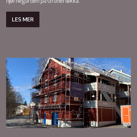
hjørnegården på Grunerløkka.
LES MER