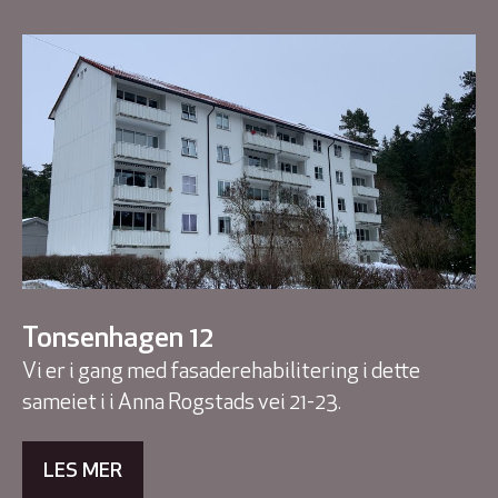
Tonsenhagen 12
Vi er i gang med fasaderehabilitering i dette
sameiet i i Anna Rogstads vei 21-23.
LES MER