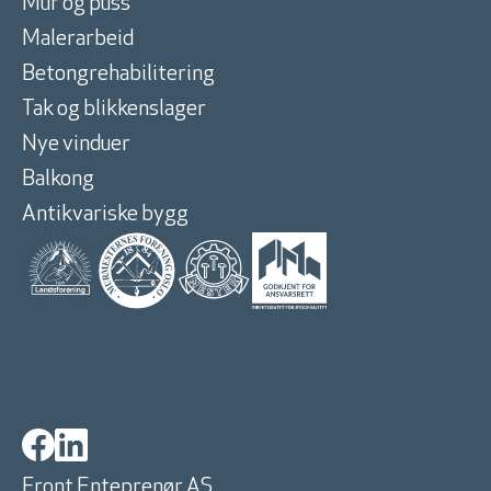
Mur og puss
Malerarbeid
Betongrehabilitering
Tak og blikkenslager
Nye vinduer
Balkong
Antikvariske bygg
Front Enteprenør AS